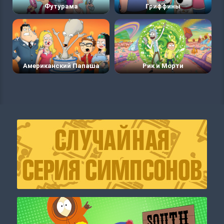
Футурама
Гриффины
Американский Папаша
Рик и Морти