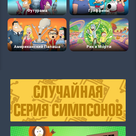
Футурама
Гриффины
Американский Папаша
Рик и Морти