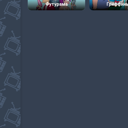
Футурама
Гриффин