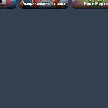
ы
Американский Папаша
Рик и Морти