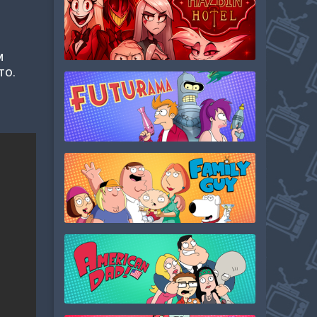
м
то.