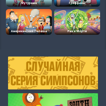
Футурама
Гриффины
Американский Папаша
Рик и Морти